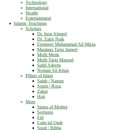
Technology
International
Health
Entertainment
Islamic Teachings
Scholars
Dr. Israr Ahmed
Dr. Zakir Naik
Engineer Muhammad Ali Mirza
Maulana Tariq Jameel
Mufti Menk
Mufti Tariq Massod
Sahil Adeem
Noman Ali Khan
Pillars of Islam
Salah / Namaz
Soum / Roza
Zakat
Hajj
More
Status of Mother
Sermons
Eid
Laila tul Qadr
Sood / Ribba