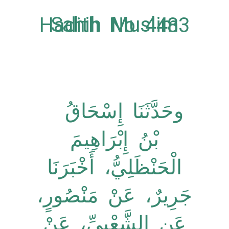
Sahih Muslim Hadith No 4483
وحَدَّثَنَا إِسْحَاقُ
بْنُ إِبْرَاهِيمَ
الْحَنْظَلِيُّ، أَخْبَرَنَا
جَرِيرٌ، عَنْ مَنْصُورٍ،
عَنِ الشَّعْبِيِّ، عَنْ