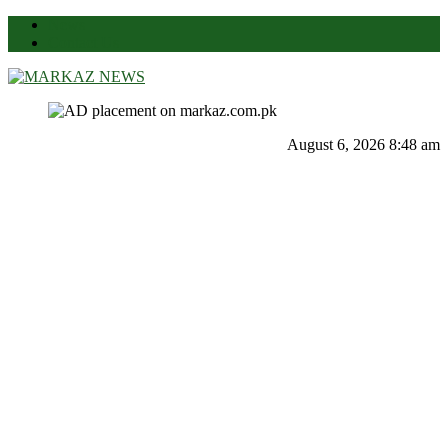
News
Contact Us
Markaz News
Markaz Rules, Laws & News
August 6, 2026 8:48 am