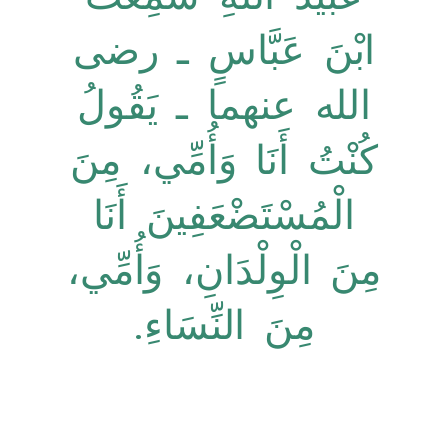
ابْنَ عَبَّاسٍ ـ رضى
الله عنهما ـ يَقُولُ
كُنْتُ أَنَا وَأُمِّي، مِنَ
الْمُسْتَضْعَفِينَ أَنَا
مِنَ الْوِلْدَانِ، وَأُمِّي،
مِنَ النِّسَاءِ‏.‏