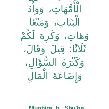
الْأُمَّهَاتِ، وَوَأْدَ
الْبَنَاتِ، وَمَنْعًا
وَهَاتِ، وَكَرِهَ لَكُمْ
ثَلَاثًا: قِيلَ وَقَالَ،
وَكَثْرَةَ السُّؤَالِ،
وَإِضَاعَةَ الْمَالِ
Mughira b. Shu’ba