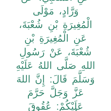
وَرَّادٍ، مَوْلَى
الْمُغِيرَةِ بْنِ شُعْبَةَ،
عَنِ الْمُغِيرَةِ بْنِ
شُعْبَةَ، عَنْ رَسُولِ
اللهِ صَلَّى اللهُ عَلَيْهِ
وَسَلَّمَ قَالَ: إِنَّ اللهَ
عَزَّ وَجَلَّ حَرَّمَ
عَلَيْكُمْ: عُقُوقَ