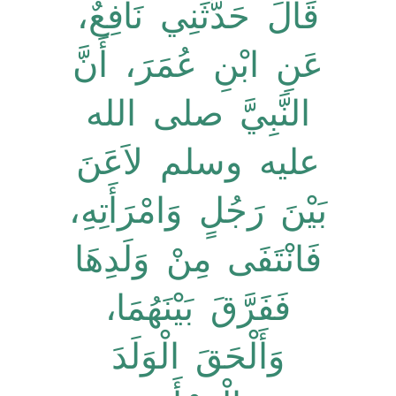
قَالَ حَدَّثَنِي نَافِعٌ،
عَنِ ابْنِ عُمَرَ، أَنَّ
النَّبِيَّ صلى الله
عليه وسلم لاَعَنَ
بَيْنَ رَجُلٍ وَامْرَأَتِهِ،
فَانْتَفَى مِنْ وَلَدِهَا
فَفَرَّقَ بَيْنَهُمَا،
وَأَلْحَقَ الْوَلَدَ