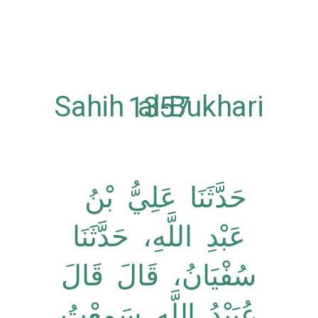
Sahih al-Bukhari 1357
حَدَّثَنَا عَلِيُّ بْنُ
عَبْدِ اللَّهِ، حَدَّثَنَا
سُفْيَانُ، قَالَ قَالَ
عُبَيْدُ اللَّهِ سَمِعْتُ