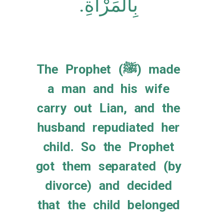
بِالْمَرْأَةِ‏.‏
The Prophet (ﷺ) made
a man and his wife
carry out Lian, and the
husband repudiated her
child. So the Prophet
got them separated (by
divorce) and decided
that the child belonged