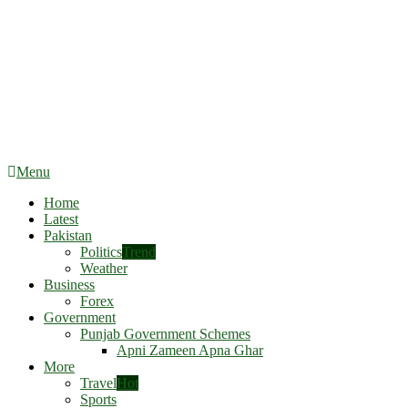
Menu
Home
Latest
Pakistan
Politics
Trend
Weather
Business
Forex
Government
Punjab Government Schemes
Apni Zameen Apna Ghar
More
Travel
Hot
Sports