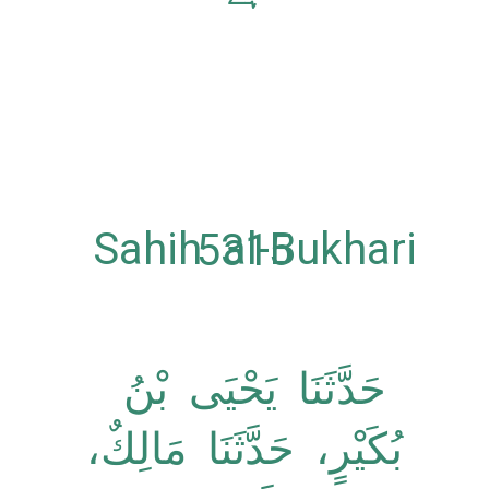
Sahih al-Bukhari 5315
حَدَّثَنَا يَحْيَى بْنُ
بُكَيْرٍ، حَدَّثَنَا مَالِكٌ،