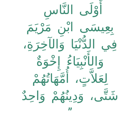
أَوْلَى النَّاسِ
بِعِيسَى ابْنِ مَرْيَمَ
فِي الدُّنْيَا وَالآخِرَةِ،
وَالأَنْبِيَاءُ إِخْوَةٌ
لِعَلاَّتٍ، أُمَّهَاتُهُمْ
شَتَّى، وَدِينُهُمْ وَاحِدٌ
‏”‏‏