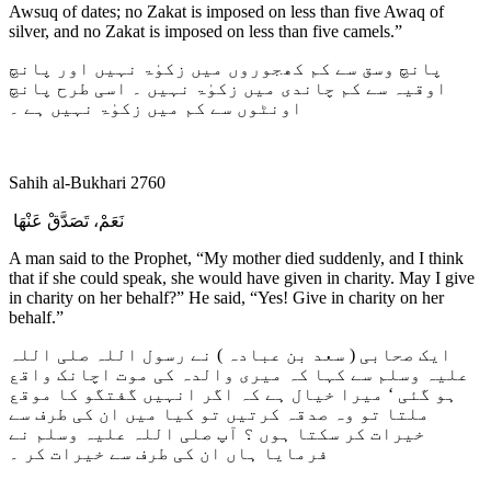
Awsuq of dates; no Zakat is imposed on less than five Awaq of
silver, and no Zakat is imposed on less than five camels.”
پانچ وسق سے کم کھجوروں میں زکوٰۃ نہیں اور پانچ
اوقیہ سے کم چاندی میں زکوٰۃ نہیں ۔ اسی طرح پانچ
اونٹوں سے کم میں زکوٰۃ نہیں ہے ۔
Sahih al-Bukhari 2760
نَعَمْ، تَصَدَّقْ عَنْهَا
A man said to the Prophet, “My mother died suddenly, and I think
that if she could speak, she would have given in charity. May I give
in charity on her behalf?” He said, “Yes! Give in charity on her
behalf.”
ایک صحابی ( سعد بن عبادہ ) نے رسول اللہ صلی اللہ
علیہ وسلم سے کہا کہ میری والدہ کی موت اچانک واقع
ہو گئی ‘ میرا خیال ہے کہ اگر انہیں گفتگو کا موقع
ملتا تو وہ صدقہ کرتیں تو کیا میں ان کی طرف سے
خیرات کر سکتا ہوں ؟ آپ صلی اللہ علیہ وسلم نے
فرمایا ہاں ان کی طرف سے خیرات کر ۔