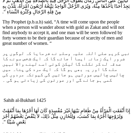
لَيَأْتِيَنَّ عَلَى النَّاسِ زَمَانٌ يَطُوفُ الرَّجُلُ فِيهِ بِالصَّدَقَةِ مِنَ الذَّهَبِ ثُمَّ لاَ
يَجِدُ أَحَدًا يَأْخُذُهَا مِنْهُ، وَيُرَى الرَّجُلُ الْوَاحِدُ يَتْبَعُهُ أَرْبَعُونَ امْرَأَةً، يَلُذْنَ بِهِ
مِنْ قِلَّةِ الرِّجَالِ وَكَثْرَةِ النِّسَاءِ ‏”‏‏.‏
Thy Prophet (p.b.u.h) said, “A time will come upon the people
when a person will wander about with gold as Zakat and will not
find anybody to accept it, and one man will be seen followed by
forty women to be their guardian because of scarcity of men and
great number of women. “
نبی کریم صلی اللہ علیہ وسلم نے فرمایا کہ لوگوں پر
ضرور ایک زمانہ ایسا آ جائے گا کہ ایک شخص سونے کا
صدقہ لے کر نکلے گا لیکن کوئی اسے لینے والا نہیں
ملے گا اور یہ بھی ہو گا کہ ایک مرد کی پناہ میں
چالیس چالیس عورتیں ہو جائیں گی کیونکہ مردوں کی
کمی ہو جائے گی اور عورتوں کی زیادتی ہو گی ۔
Sahih al-Bukhari 1425
إِذَا أَنْفَقَتِ الْمَرْأَةُ مِنْ طَعَامِ بَيْتِهَا غَيْرَ مُفْسِدَةٍ كَانَ لَهَا أَجْرُهَا بِمَا أَنْفَقَتْ
وَلِزَوْجِهَا أَجْرُهُ بِمَا كَسَبَ، وَلِلْخَازِنِ مِثْلُ ذَلِكَ، لاَ يَنْقُصُ بَعْضُهُمْ أَجْرَ
بَعْضٍ شَيْئًا ‏”‏‏.‏