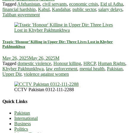
Tagged
Afghanistan
,
civil servants
,
economic crisis
,
Eid ul Adha
,
financial hardship
,
Kabul
,
Kandahar
,
public sector
,
salary delays
,
Taliban government
Tragic ‘Honour’ Killing in Upper Dir: Three Lives Lost in Khyber
Pakhtunkhwa
May 26, 2025
May 26, 2025
M
Tagged
domestic violence
,
Honour killing
,
HRCP
,
Human Rights
,
Khyber Pakhtunkhwa
,
law enforcement
,
mental health
,
Pakistan
,
Upper Dir
,
violence against women
CCTV Pakistan 0312-111-2288
Quick Links
Pakistan
International
Business
Politics