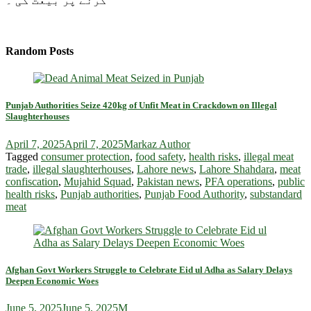
کرنے پر بیعت کی ۔
Random Posts
Punjab Authorities Seize 420kg of Unfit Meat in Crackdown on Illegal
Slaughterhouses
April 7, 2025
April 7, 2025
Markaz Author
Tagged
consumer protection
,
food safety
,
health risks
,
illegal meat
trade
,
illegal slaughterhouses
,
Lahore news
,
Lahore Shahdara
,
meat
confiscation
,
Mujahid Squad
,
Pakistan news
,
PFA operations
,
public
health risks
,
Punjab authorities
,
Punjab Food Authority
,
substandard
meat
Afghan Govt Workers Struggle to Celebrate Eid ul Adha as Salary Delays
Deepen Economic Woes
June 5, 2025
June 5, 2025
M