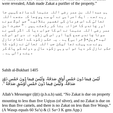
were revealed, Allah made Zakat a purifier of the property.”
ہم عبداللہ بن عمر رضی اللہ عنہما کے ساتھ کہیں جا
رہے تھے ۔ ایک اعرابی نے آپ سے پوچھا کہ مجھے اللہ
تعالیٰ کے اس فرمان کی تفسیر بتلائیے ” جو لوگ سونے
اور چاندی کا خزانہ بنا کر رکھتے ہیں ۔ “ حضرت ابن
عمر رضی اللہ عنہما نے اس کا جواب دیا کہ اگر کسی نے
سونا چاندی جمع کیا اور اس کی زکوٰۃ نہ دی تو اس کے
لیے «ويل» ( خرابی ) ہے ۔ یہ حکم زکوٰۃ کے احکام نازل
ہونے سے پہلے تھا لیکن جب اللہ تعالیٰ نے زکوٰۃ کا
حکم نازل کر دیا تو اب وہی زکوٰۃ مال و دولت کو پاک کر
دینے والی ہے ۔
Sahih al-Bukhari 1405
لَيْسَ فِيمَا دُونَ خَمْسِ أَوَاقٍ صَدَقَةٌ، وَلَيْسَ فِيمَا دُونَ خَمْسِ ذَوْدٍ
صَدَقَةٌ، وَلَيْسَ فِيمَا دُونَ خَمْسِ أَوْسُقٍ صَدَقَةٌ ‏”‏‏.‏
Allah’s Messenger (ﷺ) (p.b.u.h) said, “No Zakat is due on property
mounting to less than five Uqiyas (of silver), and no Zakat is due on
less than five camels, and there is no Zakat on less than five Wasqs.”
(A Wasqs equals 60 Sa’s) & (1 Sa=3 K gms App.)