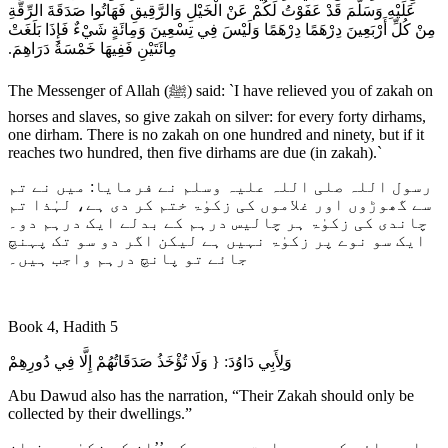
عَلَيْهِ وَسَلَّمَ قَدْ عَفَوْتُ لَكُمْ عَنْ الْخَيْلِ وَالرَّقِيقِ فَهَاتُوا صَدَقَةَ الرِّقَّةِ
مِنْ كُلِّ أَرْبَعِينَ دِرْهَمًا دِرْهَمًا وَلَيْسَ فِي تِسْعِينَ وَمِائَةٍ شَيْءٌ فَإِذَا بَلَغَتْ
مِائَتَيْنِ فَفِيهَا خَمْسَةُ دَرَاهِمَ‏.‏
The Messenger of Allah (ﷺ) said: `I have relieved you of zakah on
horses and slaves, so give zakah on silver: for every forty dirhams,
one dirham. There is no zakah on one hundred and ninety, but if it
reaches two hundred, then five dirhams are due (in zakah).`
رسول اللہ صلی اللہ علیہ وسلم نے فرمایا: میں نے تم
سے گھوڑوں اور غلاموں کی زکوٰۃ ختم کر دی ہے، لہٰذا تم
چاندی کی زکوٰۃ ہر چالیس درہم کے بدلے ایک درہم دو۔
ایک سو نوے پر زکوٰۃ نہیں ہے لیکن اگر دو سو تک پہنچ
جائے تو پانچ درہم واجب ہیں۔
Book 4, Hadith 5
وَلِأَبِي دَاوُدَ: { وَلَا تُؤْخَذُ صَدَقَاتُهُمْ إِلَّا فِي دُورِهِمْ
Abu Dawud also has the narration, “Their Zakah should only be
collected by their dwellings.”
ابوداؤد کی یہ روایت بھی ہے کہ ’’ان کی زکوٰۃ صرف ان