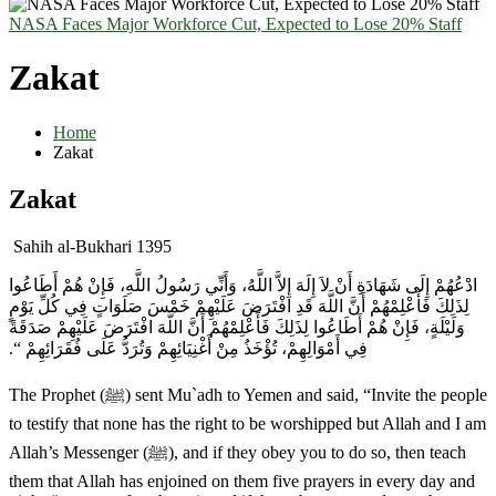
NASA Faces Major Workforce Cut, Expected to Lose 20% Staff
Zakat
Home
Zakat
Zakat
Sahih al-Bukhari 1395
ادْعُهُمْ إِلَى شَهَادَةِ أَنْ لاَ إِلَهَ إِلاَّ اللَّهُ، وَأَنِّي رَسُولُ اللَّهِ، فَإِنْ هُمْ أَطَاعُوا
لِذَلِكَ فَأَعْلِمْهُمْ أَنَّ اللَّهَ قَدِ افْتَرَضَ عَلَيْهِمْ خَمْسَ صَلَوَاتٍ فِي كُلِّ يَوْمٍ
وَلَيْلَةٍ، فَإِنْ هُمْ أَطَاعُوا لِذَلِكَ فَأَعْلِمْهُمْ أَنَّ اللَّهَ افْتَرَضَ عَلَيْهِمْ صَدَقَةً
فِي أَمْوَالِهِمْ، تُؤْخَذُ مِنْ أَغْنِيَائِهِمْ وَتُرَدُّ عَلَى فُقَرَائِهِمْ “‏‏.‏
The Prophet (ﷺ) sent Mu`adh to Yemen and said, “Invite the people
to testify that none has the right to be worshipped but Allah and I am
Allah’s Messenger (ﷺ), and if they obey you to do so, then teach
them that Allah has enjoined on them five prayers in every day and