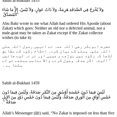
Sahih al-Bukhari 1455
وَلاَ يُخْرَجُ فِي الصَّدَقَةِ هَرِمَةٌ، وَلاَ ذَاتُ عَوَارٍ، وَلاَ تَيْسٌ، إِلاَّ مَا شَاءَ
الْمُصَدِّقُ ‏”
Abu Bakr wrote to me what Allah had ordered His Apostle (about
Zakat) which goes: Neither an old nor a defected animal, nor a
male-goat may be taken as Zakat except if the Zakat collector
wishes (to take it)
حضرت ابوبکر رضی اللہ عنہ نے انہیں رسول اللہ صلی
اللہ علیہ وسلم کے بیان کردہ احکام زکوٰۃ کے مطابق
لکھا کہ زکوٰۃ میں بوڑھے ، عیبی اور نر نہ لیے جائیں
‘ البتہ اگر صدقہ وصول کرنے والا مناسب سمجھے تو لے
سکتا ہے ۔
Sahih al-Bukhari 1459
لَيْسَ فِيمَا دُونَ خَمْسَةِ أَوْسُقٍ مِنَ التَّمْرِ صَدَقَةٌ، وَلَيْسَ فِيمَا دُونَ
خَمْسِ أَوَاقٍ مِنَ الْوَرِقِ صَدَقَةٌ، وَلَيْسَ فِيمَا دُونَ خَمْسِ ذَوْدٍ مِنَ الإِبِلِ
صَدَقَةٌ ‏”‏‏.‏
Allah’s Messenger (ﷺ) said, “No Zakat is imposed on less than five