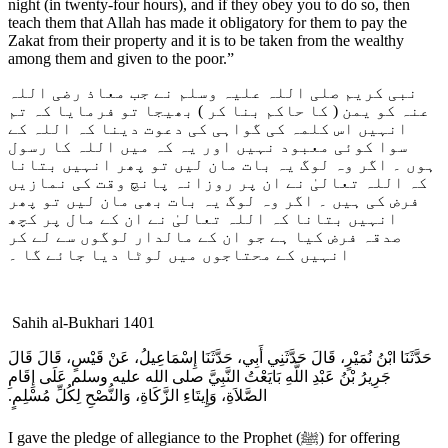
night (in twenty-four hours), and if they obey you to do so, then
teach them that Allah has made it obligatory for them to pay the
Zakat from their property and it is to be taken from the wealthy
among them and given to the poor.”
نبی کریم صلی اللہ علیہ وسلم نے جب معاذ رضی اللہ
عنہ کو یمن ( کا حاکم بنا کر ) بھیجا تو فرمایا کہ تم
انہیں اس کلمہ کی گواہی کی دعوت دینا کہ اللہ کے
سوا کوئی معبود نہیں اور یہ کہ میں اللہ کا رسول
ہوں ۔ اگر وہ لوگ یہ بات مان لیں تو پھر انہیں بتانا
کہ اللہ تعالیٰ نے ان پر روزانہ پانچ وقت کی نمازیں
فرض کی ہیں ۔ اگر وہ لوگ یہ بات بھی مان لیں تو پھر
انہیں بتانا کہ اللہ تعالیٰ نے ان کے مال پر کچھ
صدقہ فرض کیا ہے جو ان کے مالدار لوگوں سے لے کر
انہیں کے محتاجوں میں لوٹا دیا جائے گا ۔
Sahih al-Bukhari 1401
حَدَّثَنَا ابْنُ نُمَيْرٍ، قَالَ حَدَّثَنِي أَبِي، حَدَّثَنَا إِسْمَاعِيلُ، عَنْ قَيْسٍ، قَالَ قَالَ
جَرِيرُ بْنُ عَبْدِ اللَّهِ بَايَعْتُ النَّبِيَّ صلى الله عليه وسلم عَلَى إِقَامِ
الصَّلاَةِ، وَإِيتَاءِ الزَّكَاةِ، وَالنُّصْحِ لِكُلِّ مُسْلِمٍ‏.‏
I gave the pledge of allegiance to the Prophet (ﷺ) for offering