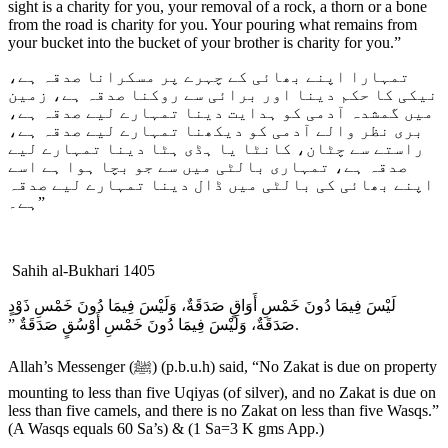
sight is a charity for you, your removal of a rock, a thorn or a bone
from the road is charity for you. Your pouring what remains from
your bucket into the bucket of your brother is charity for you.”
تمہارا اپنے بھائی کے چہرے پر مسکرانا صدقہ ہے،
نیکی کا حکم دینا اور برائی سے روکنا صدقہ ہے، زمین
میں گمشدہ آدمی کو ہدایت دینا تمہارے لیے صدقہ ہے،
بری نظر والے آدمی کو دیکھنا تمہارے لیے صدقہ ہے،
راستے سے چٹان، کانٹا یا ہڈی ہٹا دینا تمہارے لیے
صدقہ ہے، تمہاری بالٹی میں سے جو بچا ہوا ہے اسے
اپنے بھائی کی بالٹی میں ڈال دینا تمہارے لیے صدقہ
ہے۔”
Sahih al-Bukhari 1405
لَيْسَ فِيمَا دُونَ خَمْسِ أَوَاقٍ صَدَقَةٌ، وَلَيْسَ فِيمَا دُونَ خَمْسِ ذَوْدٍ
صَدَقَةٌ، وَلَيْسَ فِيمَا دُونَ خَمْسِ أَوْسُقٍ صَدَقَةٌ ‏”‏‏.
Allah’s Messenger (ﷺ) (p.b.u.h) said, “No Zakat is due on property
mounting to less than five Uqiyas (of silver), and no Zakat is due on
less than five camels, and there is no Zakat on less than five Wasqs.”
(A Wasqs equals 60 Sa’s) & (1 Sa=3 K gms App.)