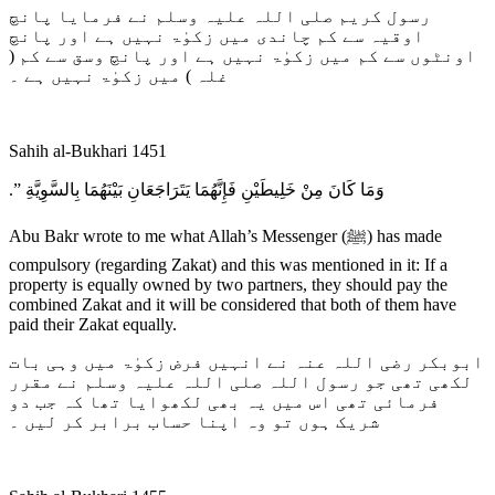
رسول کریم صلی اللہ علیہ وسلم نے فرمایا پانچ
اوقیہ سے کم چاندی میں زکوٰۃ نہیں ہے اور پانچ
اونٹوں سے کم میں زکوٰۃ نہیں ہے اور پانچ وسق سے کم (
غلہ ) میں زکوٰۃ نہیں ہے ۔
Sahih al-Bukhari 1451
وَمَا كَانَ مِنْ خَلِيطَيْنِ فَإِنَّهُمَا يَتَرَاجَعَانِ بَيْنَهُمَا بِالسَّوِيَّةِ ‏”‏‏.‏
Abu Bakr wrote to me what Allah’s Messenger (ﷺ) has made
compulsory (regarding Zakat) and this was mentioned in it: If a
property is equally owned by two partners, they should pay the
combined Zakat and it will be considered that both of them have
paid their Zakat equally.
ابوبکر رضی اللہ عنہ نے انہیں فرض زکوٰۃ میں وہی بات
لکھی تھی جو رسول اللہ صلی اللہ علیہ وسلم نے مقرر
فرمائی تھی اس میں یہ بھی لکھوایا تھا کہ جب دو
شریک ہوں تو وہ اپنا حساب برابر کر لیں ۔