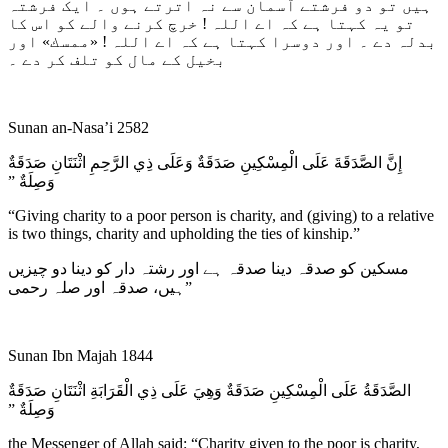
ہیں تو دو فرشتے آسمان سے نہ اترتے ہوں ۔ ایک فرشتہ
تو یہ کہتا ہے کہ اے اللہ ! خرچ کرنے والے کو اس کا
بدلہ دے ۔ اور دوسرا کہتا ہے کہ اے اللہ ! «ممسك» اور
بخیل کے مال کو تلف کر دے ۔
Sunan an-Nasa’i 2582
إِنَّ الصَّدَقَةَ عَلَى الْمِسْكِينِ صَدَقَةٌ وَعَلَى ذِي الرَّحِمِ اثْنَتَانِ صَدَقَةٌ
وَصِلَةٌ ‏”‏
“Giving charity to a poor person is charity, and (giving) to a relative
is two things, charity and upholding the ties of kinship.”
مسکین کو صدقہ دینا صدقہ ہے اور رشتہ دار کو دینا دو چیزیں
ہیں، صدقہ اور صلہ رحمی”
Sunan Ibn Majah 1844
الصَّدَقَةُ عَلَى الْمِسْكِينِ صَدَقَةٌ وَهِيَ عَلَى ذِي الْقَرَابَةِ اثْنَتَانِ صَدَقَةٌ
وَصِلَةٌ ‏”‏
the Messenger of Allah said: “Charity given to the poor is charity,