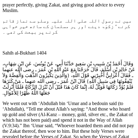
prayer perfectly, giving Zakat, and giving good advice to every
Muslim.
میں نے رسول اللہ صلی اللہ علیہ وسلم سے نماز قائم
کرنے ‘ زکوٰۃ دینے اور ہر مسلمان کے ساتھ خیر خواہی
کرنے پر بیعت کی تھی ۔
Sahih al-Bukhari 1404
وَقَالَ أَحْمَدُ بْنُ شَبِيبِ بْنِ سَعِيدٍ حَدَّثَنَا أَبِي، عَنْ يُونُسَ، عَنِ ابْنِ شِهَابٍ،
عَنْ خَالِدِ بْنِ أَسْلَمَ، قَالَ خَرَجْنَا مَعَ عَبْدِ اللَّهِ بْنِ عُمَرَ ـ رضى الله عنهما
ـ فَقَالَ أَعْرَابِيٌّ أَخْبِرْنِي قَوْلَ اللَّهِ، ‏{‏وَالَّذِينَ يَكْنِزُونَ الذَّهَبَ وَالْفِضَّةَ وَلاَ
يُنْفِقُونَهَا فِي سَبِيلِ اللَّهِ‏}‏ قَالَ ابْنُ عُمَرَ ـ رضى الله عنهما ـ مَنْ كَنَزَهَا
فَلَمْ يُؤَدِّ زَكَاتَهَا فَوَيْلٌ لَهُ، إِنَّمَا كَانَ هَذَا قَبْلَ أَنْ تُنْزَلَ الزَّكَاةُ فَلَمَّا أُنْزِلَتْ
جَعَلَهَا اللَّهُ طُهْرًا لِلأَمْوَالِ‏.‏
We went out with ‘Abdullah bin ‘Umar and a bedouin said (to
‘Abdullah), “Tell me about Allah’s saying: “And those who hoard
up gold and silver (Al-Kanz – money, gold, silver etc., the Zakat of
which has not been paid) and spend it not in the Way of Allah
(V.9:34).” Ibn ‘Umar said, “Whoever hoarded them and did not pay
the Zakat thereof, then woe to him. But these holy Verses were
revealed before the Verses of Zakat. So when the Verses of Zakat