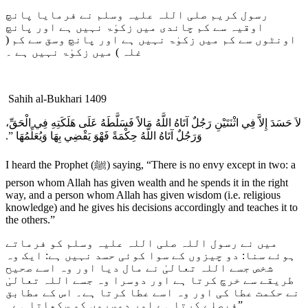
رسول کریم صلی اللہ علیہ وسلم نے فرمایا پانچ
اوقیہ سے کم چاندی میں زکوٰۃ نہیں ہے اور پانچ
اونٹوں سے کم میں زکوٰۃ نہیں ہے اور پانچ وسق سے کم (
غلہ ) میں زکوٰۃ نہیں ہے ۔
Sahih al-Bukhari 1409
لاَ حَسَدَ إِلاَّ فِي اثْنَتَيْنِ رَجُلٌ آتَاهُ اللَّهُ مَالاً فَسَلَّطَهُ عَلَى هَلَكَتِهِ فِي الْحَقِّ،
وَرَجُلٌ آتَاهُ اللَّهُ حِكْمَةً فَهْوَ يَقْضِي بِهَا وَيُعَلِّمُهَا ‏”‏‏.‏
I heard the Prophet (ﷺ) saying, “There is no envy except in two: a
person whom Allah has given wealth and he spends it in the right
way, and a person whom Allah has given wisdom (i.e. religious
knowledge) and he gives his decisions accordingly and teaches it to
the others.”
میں نے رسول اللہ صلی اللہ علیہ وسلم کو فرماتے
ہوئے سنا: دو چیزوں کے سوا کوئی حسد نہیں ہے: ایک وہ
شخص جسے اللہ تعالیٰ نے مال دیا اور وہ اسے صحیح
طریقے سے خرچ کرتا ہے اور دوسرا وہ جسے اللہ تعالیٰ
نے حکمت عطا کی اور وہ اسے عطا کرتا ہے۔ اس کے مطابق
فیصلے کرتا ہے اور دوسروں کو سکھاتا ہے۔”