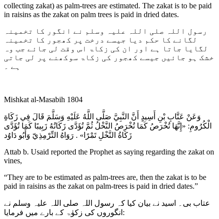
collecting zakat) as palm-trees are estimated. The zakat is to be paid
in raisins as the zakat on palm trees is paid in dried dates.
رسول اللہ صلی اللہ علیہ وسلم نے انگور کا تخمینہ
لگانے کا حکم دیا جیسے درخت پر کھجور کا تخمینہ
لگایا جاتا ہے اور ان کی زکاۃ اس وقت لی جائے جب وہ
خشک ہو جائیں جیسے کھجور کی زکاۃ سوکھنے پر لی جاتی
ہے ۔
Mishkat al-Masabih 1804
وَعَنْ عَتَّابِ بْنِ أَسِيدٍ أَنَّ النَّبِيَّ صَلَّى اللَّهُ عَلَيْهِ وَسَلَّمَ قَالَ فِي زَكَاةِ
الْكُرُومِ: «إِنَّهَا تُخْرَصُ كَمَا تُخْرَصُ النَّخْلُ ثُمَّ تُؤَدَّى زَكَاتُهُ زَبِيبًا كَمَا تُؤَدَّى
زَكَاةُ النَّخْلِ تَمْرًا» . رَوَاهُ التِّرْمِذِيّ وَأَبُو دَاوُد
Attab b. Usaid reported the Prophet as saying regarding the zakat on
vines,
“They are to be estimated as palm-trees are, then the zakat is to be
paid in raisins as the zakat on palm-trees is paid in dried dates.”
عتاب بی۔ اسید نے بیان کیا کہ رسول اللہ صلی اللہ علیہ وسلم نے
انگوروں کی زکوٰۃ کے بارے میں فرمایا: