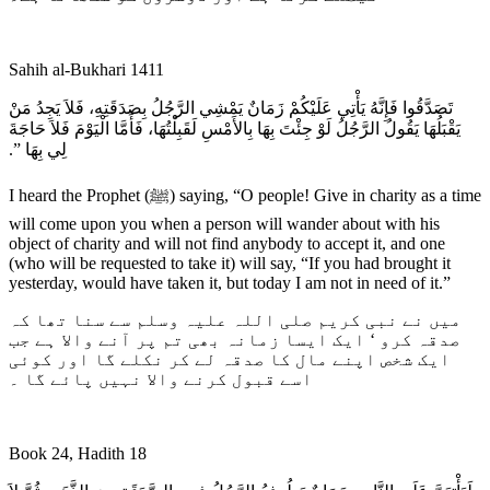
Sahih al-Bukhari 1411
تَصَدَّقُوا فَإِنَّهُ يَأْتِي عَلَيْكُمْ زَمَانٌ يَمْشِي الرَّجُلُ بِصَدَقَتِهِ، فَلاَ يَجِدُ مَنْ
يَقْبَلُهَا يَقُولُ الرَّجُلُ لَوْ جِئْتَ بِهَا بِالأَمْسِ لَقَبِلْتُهَا، فَأَمَّا الْيَوْمَ فَلاَ حَاجَةَ
لِي بِهَا ‏”‏‏.‏
I heard the Prophet (ﷺ) saying, “O people! Give in charity as a time
will come upon you when a person will wander about with his
object of charity and will not find anybody to accept it, and one
(who will be requested to take it) will say, “If you had brought it
yesterday, would have taken it, but today I am not in need of it.”
میں نے نبی کریم صلی اللہ علیہ وسلم سے سنا تھا کہ
صدقہ کرو ‘ ایک ایسا زمانہ بھی تم پر آنے والا ہے جب
ایک شخص اپنے مال کا صدقہ لے کر نکلے گا اور کوئی
اسے قبول کرنے والا نہیں پائے گا ۔
Book 24, Hadith 18