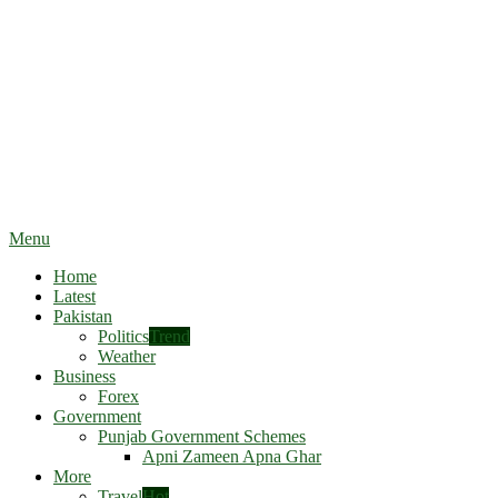
Menu
Home
Latest
Pakistan
Politics
Trend
Weather
Business
Forex
Government
Punjab Government Schemes
Apni Zameen Apna Ghar
More
Travel
Hot