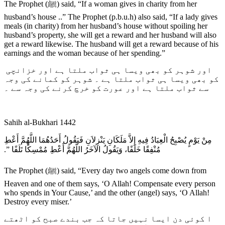
The Prophet (ﷺ) said, “If a woman gives in charity from her
husband’s house ..” The Prophet (p.b.u.h) also said, “If a lady gives
meals (in charity) from her husband’s house without spoiling her
husband’s property, she will get a reward and her husband will also
get a reward likewise. The husband will get a reward because of his
earnings and the woman because of her spending.”
اور شوہر کو بھی ویسا ہی ثواب ملتا ہے اور خزانچی
کو بھی ویسا ہی ثواب ملتا ہے ۔ شوہر کو کمانے کی وجہ
سے ثواب ملتا ہے اور عورت کو خرچ کرنے کی وجہ سے ۔
Sahih al-Bukhari 1442
مِنْ يَوْمٍ يُصْبِحُ الْعِبَادُ فِيهِ إِلاَّ مَلَكَانِ يَنْزِلاَنِ فَيَقُولُ أَحَدُهُمَا اللَّهُمَّ أَعْطِ
مُنْفِقًا خَلَفًا، وَيَقُولُ الآخَرُ اللَّهُمَّ أَعْطِ مُمْسِكًا تَلَفًا ‏”‏‏.‏
The Prophet (ﷺ) said, “Every day two angels come down from
Heaven and one of them says, ‘O Allah! Compensate every person
who spends in Your Cause,’ and the other (angel) says, ‘O Allah!
Destroy every miser.’
ا کوئی دن ایسا نہیں جاتا کہ جب بندے صبح کو اٹھتے