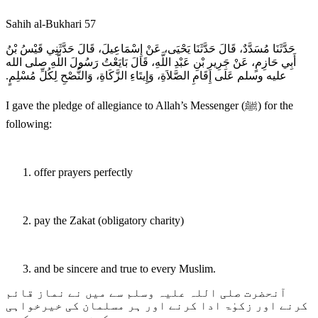
Sahih al-Bukhari 57
حَدَّثَنَا مُسَدَّدٌ، قَالَ حَدَّثَنَا يَحْيَى، عَنْ إِسْمَاعِيلَ، قَالَ حَدَّثَنِي قَيْسُ بْنُ
أَبِي حَازِمٍ، عَنْ جَرِيرِ بْنِ عَبْدِ اللَّهِ، قَالَ بَايَعْتُ رَسُولَ اللَّهِ صلى الله
عليه وسلم عَلَى إِقَامِ الصَّلاَةِ، وَإِيتَاءِ الزَّكَاةِ، وَالنُّصْحِ لِكُلِّ مُسْلِمٍ‏.‏
I gave the pledge of allegiance to Allah’s Messenger (ﷺ) for the
following:
offer prayers perfectly
pay the Zakat (obligatory charity)
and be sincere and true to every Muslim.
آنحضرت صلی اللہ علیہ وسلم سے میں نے نماز قائم
کرنے اور زکوٰۃ ادا کرنے اور ہر مسلمان کی خیرخواہی