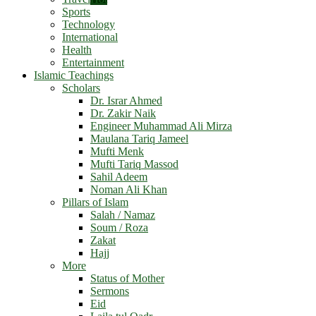
Sports
Technology
International
Health
Entertainment
Islamic Teachings
Scholars
Dr. Israr Ahmed
Dr. Zakir Naik
Engineer Muhammad Ali Mirza
Maulana Tariq Jameel
Mufti Menk
Mufti Tariq Massod
Sahil Adeem
Noman Ali Khan
Pillars of Islam
Salah / Namaz
Soum / Roza
Zakat
Hajj
More
Status of Mother
Sermons
Eid