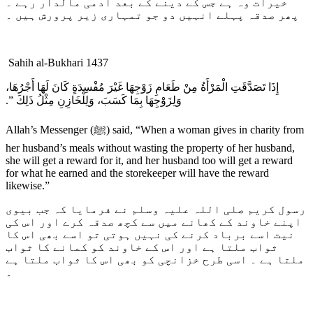
خیرات وہ ہے جس کے دینے کے بعد آدمی مالدار رہے ۔
پھر صدقہ پہلے انہیں دو جو تمہاری زیر پرورش ہیں ۔
Sahih al-Bukhari 1437
إِذَا تَصَدَّقَتِ الْمَرْأَةُ مِنْ طَعَامِ زَوْجِهَا غَيْرَ مُفْسِدَةٍ كَانَ لَهَا أَجْرُهَا،
وَلِزَوْجِهَا بِمَا كَسَبَ، وَلِلْخَازِنِ مِثْلُ ذَلِكَ ‏”‏‏.‏
Allah’s Messenger (ﷺ) said, “When a woman gives in charity from
her husband’s meals without wasting the property of her husband,
she will get a reward for it, and her husband too will get a reward
for what he earned and the storekeeper will have the reward
likewise.”
رسول کریم صلی اللہ علیہ وسلم نے فرمایا کہ جب بیوی
اپنے خاوند کے کھانے میں سے کچھ صدقہ کرے اور اس کی
نیت اسے برباد کرنے کی نہیں ہوتی تو اسے بھی اس کا
ثواب ملتا ہے اور اس کے خاوند کو کمانے کا ثواب
ملتا ہے ۔ اسی طرح خزانچی کو بھی اس کا ثواب ملتا ہے
۔