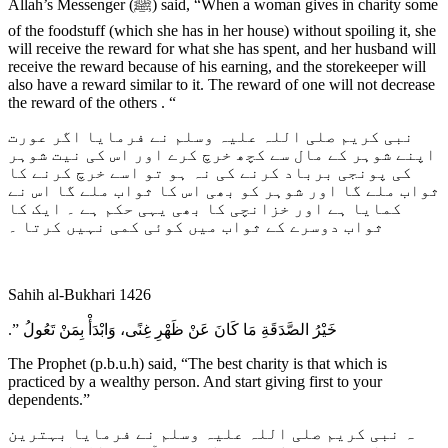
Allah’s Messenger (ﷺ) said, “When a woman gives in charity some
of the foodstuff (which she has in her house) without spoiling it, she
will receive the reward for what she has spent, and her husband will
receive the reward because of his earning, and the storekeeper will
also have a reward similar to it. The reward of one will not decrease
the reward of the others . “
نبی کریم صلی اللہ علیہ وسلم نے فرمایا اگر عورت
اپنے شوہر کے مال سے کچھ خرچ کرے اور اس کی نیت شوہر
کی پونجی برباد کرنے کی نہ ہو تو اسے خرچ کرنے کا
ثواب ملے گا اور شوہر کو بھی اس کا ثواب ملے گا اس نے
کمایا ہے اور خزانچی کا بھی یہی حکم ہے ۔ ایک کا
ثواب دوسرے کے ثواب میں کوئی کمی نہیں کرتا ۔
Sahih al-Bukhari 1426
خَيْرُ الصَّدَقَةِ مَا كَانَ عَنْ ظَهْرِ غِنًى، وَابْدَأْ بِمَنْ تَعُولُ ‏”‏‏.‏
The Prophet (p.b.u.h) said, “The best charity is that which is
practiced by a wealthy person. And start giving first to your
dependents.”
ہ نبی کریم صلی اللہ علیہ وسلم نے فرمایا بہترین