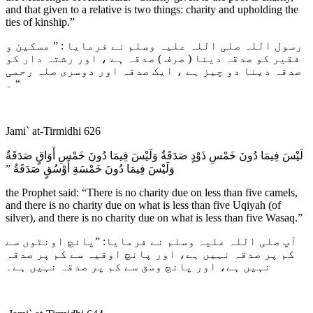
and that given to a relative is two things: charity and upholding the
ties of kinship.”
رسول اللہ صلی اللہ علیہ وسلم نے فرمایا : ” مسکین و
فقیر کو صدقہ دینا ( صرف ) صدقہ ہے ، اور رشتہ دار کو
صدقہ دینا دو چیز ہے ، ایک صدقہ اور دوسری صلہ رحمی
“ ۔
Jami` at-Tirmidhi 626
لَيْسَ فِيمَا دُونَ خَمْسِ ذَوْدٍ صَدَقَةٌ وَلَيْسَ فِيمَا دُونَ خَمْسِ أَوَاقٍ صَدَقَةٌ
وَلَيْسَ فِيمَا دُونَ خَمْسَةِ أَوْسُقٍ صَدَقَةٌ ‏”‏
the Prophet said: “There is no charity due on less than five camels,
and there is no charity due on what is less than five Uqiyah (of
silver), and there is no charity due on what is less than five Wasaq.”
آپ صلی اللہ علیہ وسلم نے فرمایا: ”پانچ اونٹوں سے
کم پر صدقہ نہیں ہے، اور پانچ اوقیہ سے کم پر صدقہ
نہیں ہے، اور پانچ وسق سے کم پر صدقہ نہیں ہے۔