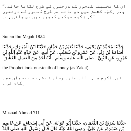
“ان کا تخمینہ کھجور کے درختوں کی طرح لگایا جائے،
پھر زکوٰۃ کشمش میں دی جائے جس طرح کھجور کے درختوں
کی زکوٰۃ سوکھی کھجور میں دی جاتی ہے۔”
Sunan Ibn Majah 1824
حَدَّثَنَا مُحَمَّدُ بْنُ يَحْيَى، حَدَّثَنَا نُعَيْمُ بْنُ حَمَّادٍ، حَدَّثَنَا ابْنُ الْمُبَارَكِ، حَدَّثَنَا
أُسَامَةُ بْنُ زَيْدٍ، عَنْ عَمْرِو بْنِ شُعَيْبٍ، عَنْ أَبِيهِ، عَنْ جَدِّهِ عَبْدِ اللَّهِ بْنِ
عَمْرٍو، عَنِ النَّبِيِّ ـ صلى الله عليه وسلم ـ أَنَّهُ أَخَذَ مِنَ الْعَسَلِ الْعُشْرَ ‏.‏
the Prophet took one-tenth of honey (as Zakat).
نبی اکرم صلی اللہ علیہ وسلم نے شہد سے دسواں حصہ
زکاۃ لی ۔
Musnad Ahmad 711
حَدَّثَنَا سُرَيْجُ بْنُ النُّعْمَانِ، حَدَّثَنَا أَبُو عَوَانَةَ، عَنْ أَبِي إِسْحَاقَ، عَنْ عَاصِمِ
بْنِ ضَمْرَةَ، عَنْ عَلِيٍّ، رَضِيَ اللَّهُ عَنْهُ قَالَ قَالَ رَسُولُ اللَّهِ صَلَّى اللَّهُ