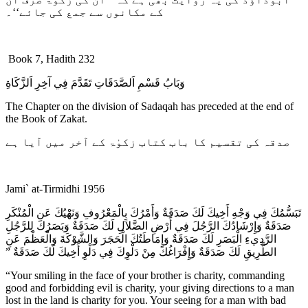
کے مکانوں سے جمع کی جائے‘‘۔
Book 7, Hadith 232
وَبَابُ قَسْمِ اَلصَّدَقَاتِ تَقَدَّمَ فِي آخِرِ اَلزَّكَاةِ
The Chapter on the division of Sadaqah has preceded at the end of
the Book of Zakat.
صدقہ کی تقسیم کا باب کتاب زکوٰۃ کے آخر میں آیا ہے
Jami` at-Tirmidhi 1956
تَبَسُّمُكَ فِي وَجْهِ أَخِيكَ لَكَ صَدَقَةٌ وَأَمْرُكَ بِالْمَعْرُوفِ وَنَهْيُكَ عَنِ الْمُنْكَرِ
صَدَقَةٌ وَإِرْشَادُكَ الرَّجُلَ فِي أَرْضِ الضَّلاَلِ لَكَ صَدَقَةٌ وَبَصَرُكَ لِلرَّجُلِ
الرَّدِيءِ الْبَصَرِ لَكَ صَدَقَةٌ وَإِمَاطَتُكَ الْحَجَرَ وَالشَّوْكَةَ وَالْعَظْمَ عَنِ
الطَّرِيقِ لَكَ صَدَقَةٌ وَإِفْرَاغُكَ مِنْ دَلْوِكَ فِي دَلْوِ أَخِيكَ لَكَ صَدَقَةٌ ‏”‏
“Your smiling in the face of your brother is charity, commanding
good and forbidding evil is charity, your giving directions to a man
lost in the land is charity for you. Your seeing for a man with bad