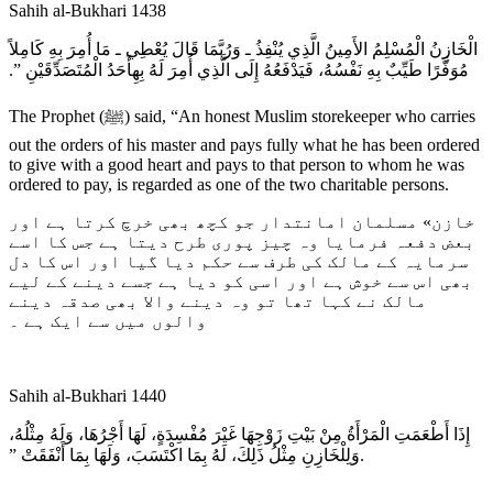
Sahih al-Bukhari 1438
الْخَازِنُ الْمُسْلِمُ الأَمِينُ الَّذِي يُنْفِذُ ـ وَرُبَّمَا قَالَ يُعْطِي ـ مَا أُمِرَ بِهِ كَامِلاً
مُوَفَّرًا طَيِّبٌ بِهِ نَفْسُهُ، فَيَدْفَعُهُ إِلَى الَّذِي أُمِرَ لَهُ بِهِأَحَدُ الْمُتَصَدِّقَيْنِ ‏”‏‏.‏
The Prophet (ﷺ) said, “An honest Muslim storekeeper who carries
out the orders of his master and pays fully what he has been ordered
to give with a good heart and pays to that person to whom he was
ordered to pay, is regarded as one of the two charitable persons.
خازن» مسلمان امانتدار جو کچھ بھی خرچ کرتا ہے اور
بعض دفعہ فرمایا وہ چیز پوری طرح دیتا ہے جس کا اسے
سرمایہ کے مالک کی طرف سے حکم دیا گیا اور اس کا دل
بھی اس سے خوش ہے اور اسی کو دیا ہے جسے دینے کے لیے
مالک نے کہا تھا تو وہ دینے والا بھی صدقہ دینے
والوں میں سے ایک ہے ۔
Sahih al-Bukhari 1440
إِذَا أَطْعَمَتِ الْمَرْأَةُ مِنْ بَيْتِ زَوْجِهَا غَيْرَ مُفْسِدَةٍ، لَهَا أَجْرُهَا، وَلَهُ مِثْلُهُ،
وَلِلْخَازِنِ مِثْلُ ذَلِكَ، لَهُ بِمَا اكْتَسَبَ، وَلَهَا بِمَا أَنْفَقَتْ ‏”‏‏.