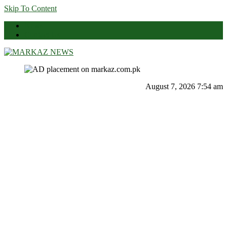
Skip To Content
News
Contact Us
Markaz News
Markaz Rules, Laws & News
August 7, 2026 7:54 am