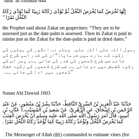
Jami` at-Tirmidhi 644
إِنَّهَا تُخْرَصُ كَمَا يُخْرَصُ النَّخْلُ ثُمَّ تُؤَدَّى زَكَاتُهُ زَبِيبًا كَمَا تُؤَدَّى زَكَاةُ
النَّخْلِ تَمْرًا ‏”‏
the Prophet said about Zakat on grapevines: “They are to be
assessed just as the date-palm is assessed. Then its Zakat is paid in
raisins just as the Zakat for the date-palm is paid in dried dates.”
رسول اللہ صلی اللہ علیہ وسلم نے انگور کی بیلوں کی
زکوٰۃ کے بارے میں فرمایا: “ان کی قدر اسی طرح کی
جائے جس طرح کھجور کی قدر کی جاتی ہے، پھر اس کی
زکوٰۃ کشمش میں دی جاتی ہے جس طرح کھجور کی زکوٰۃ خشک
کھجور میں ادا کی جاتی ہے۔”
Sunan Abi Dawud 1603
حَدَّثَنَا عَبْدُ الْعَزِيزِ بْنُ السَّرِيِّ النَّاقِطُ، حَدَّثَنَا بِشْرُ بْنُ مَنْصُورٍ، عَنْ عَبْدِ
الرَّحْمَنِ بْنِ إِسْحَاقَ، عَنِ الزُّهْرِيِّ، عَنْ سَعِيدِ بْنِ الْمُسَيَّبِ،1 عَتَّابِ بْنِ
أَسِيدٍ، قَالَ أَمَرَ رَسُولُ اللَّهِ صلى الله عليه وسلم أَنْ يُخْرَصَ الْعِنَبُ
كَمَا يُخْرَصُ النَّخْلُ وَتُؤْخَذُ زَكَاتُهُ زَبِيبًا كَمَا تُؤْخَذُ زَكَاةُ النَّخْلِ تَمْرًا ‏.‏
The Messenger of Allah (ﷺ) commanded to estimate vines (for